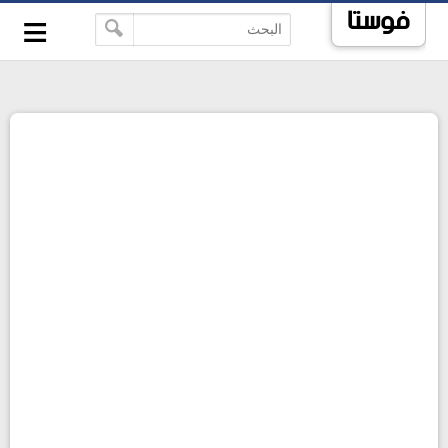
≡
فوستا
-->